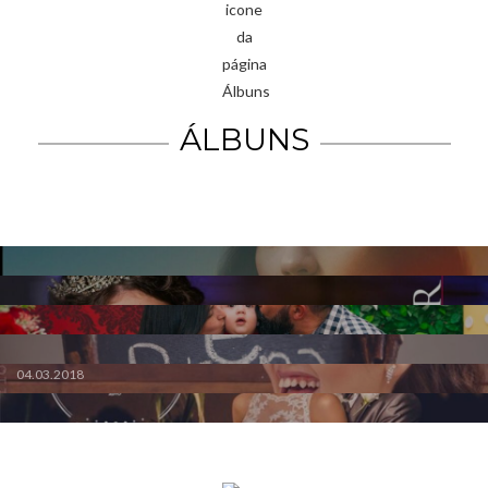
ÁLBUNS
NICOLE ENSAIO DE 15 ANOS
15 ANOS FER KALB
NICOLAS 1 ANO
JHONI E BRUNA
YASMIN 15 ANOS PROJETO CONTO DE FADAS
GISELE & FILIPE
04.03.2018